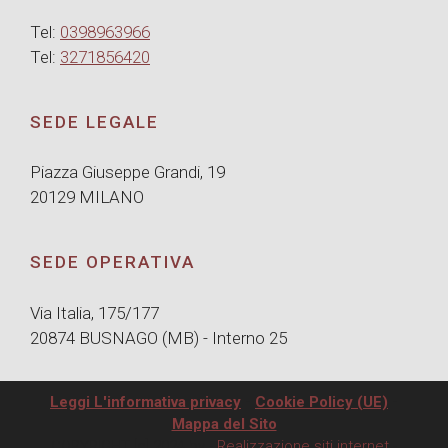
Tel:
0398963966
Tel:
3271856420
SEDE LEGALE
Piazza Giuseppe Grandi, 19
20129 MILANO
SEDE OPERATIVA
Via Italia, 175/177
20874 BUSNAGO (MB) - Interno 25
Leggi L'informativa privacy
-
Cookie Policy (UE)
-
Mappa del Sito
COPYRIGHT [c] 2024 by -
Realizzazione siti internet
-