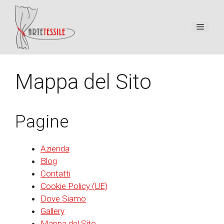
Vai
al
Menu
contenuto
Mappa del Sito
Pagine
Azienda
Blog
Contatti
Cookie Policy (UE)
Dove Siamo
Gallery
Mappa del Sito