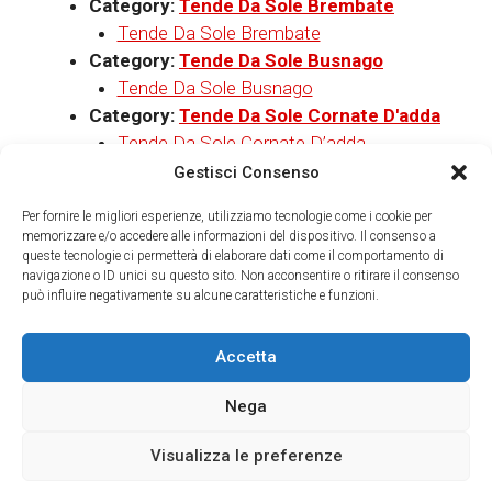
Category:
Tende Da Sole Brembate
Tende Da Sole Brembate
Category:
Tende Da Sole Busnago
Tende Da Sole Busnago
Category:
Tende Da Sole Cornate D'adda
Tende Da Sole Cornate D’adda
Category:
Tende Da Sole Dalmine
Gestisci Consenso
Tende Da Sole Dalmine
Per fornire le migliori esperienze, utilizziamo tecnologie come i cookie per
Category:
Tende Da Sole Gessate
memorizzare e/o accedere alle informazioni del dispositivo. Il consenso a
Tende Da Sole Gessate
queste tecnologie ci permetterà di elaborare dati come il comportamento di
navigazione o ID unici su questo sito. Non acconsentire o ritirare il consenso
Category:
Tende Da Sole Gorgonzola
può influire negativamente su alcune caratteristiche e funzioni.
Tende Da Sole Gorgonzola
Category:
Tende Da Sole Ornago
Accetta
Tende Da Sole Ornago
Category:
Tende Da Sole Trezzo Sull'adda
Nega
Tende Da Sole Trezzo Sull’adda
Category:
Tende Da Sole Verdellino
Visualizza le preferenze
Tende Da Sole Verdellino